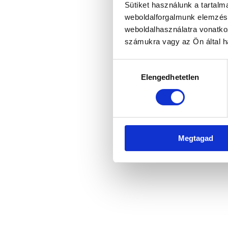
Sütiket használunk a tartal
weboldalforgalmunk elemzésé
weboldalhasználatra vonatko
Application error: a client-side 
számukra vagy az Ön által ha
Hozzájárulás
Elengedhetetlen
kiválasztása
Megtagad