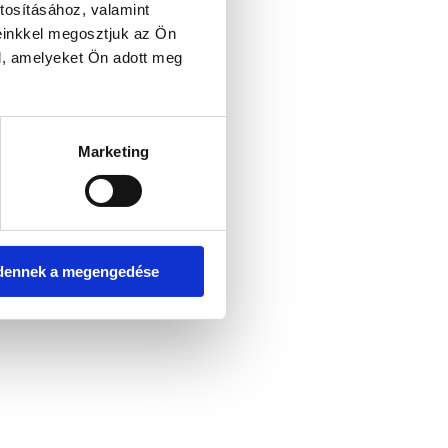
tosításához, valamint
einkkel megosztjuk az Ön
l, amelyeket Ön adott meg
er console for more information)
.
Marketing
dennek a megengedése