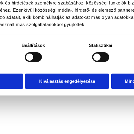
mak és hirdetések személyre szabásához, közösségi funkciók biz
hez. Ezenkívül közösségi média-, hirdető- és elemező partner
zó adatait, akik kombinálhatják az adatokat más olyan adatokka
exception has occurred
while loading
www.bicapp.hu
(see the brows
sznált más szolgáltatásokból gyűjtöttek.
Beállítások
Statisztikai
Kiválasztás engedélyezése
Min