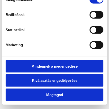
kiválasztása
information)
.
Beállítások
Statisztikai
Marketing
Mindennek a megengedése
Kiválasztás engedélyezése
Megtagad