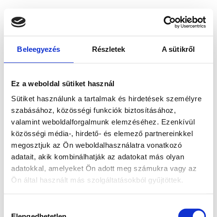
Beleegyezés
Részletek
A sütikről
Ez a weboldal sütiket használ
Sütiket használunk a tartalmak és hirdetések személyre
szabásához, közösségi funkciók biztosításához,
valamint weboldalforgalmunk elemzéséhez. Ezenkívül
közösségi média-, hirdető- és elemező partnereinkkel
megosztjuk az Ön weboldalhasználatra vonatkozó
adatait, akik kombinálhatják az adatokat más olyan
adatokkal, amelyeket Ön adott meg számukra vagy az
Ön által használt más szolgáltatásokból gyűjtöttek.
Application error: a client-side exception has occurred
while
Hozzájárulás
loading
www.bicapp.hu
(see the browser console for more
Elengedhetetlen