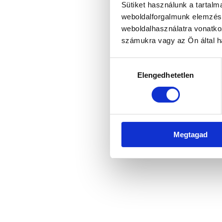
Sütiket használunk a tartal
weboldalforgalmunk elemzésé
weboldalhasználatra vonatko
Application error: a client-side 
számukra vagy az Ön által ha
Hozzájárulás
Elengedhetetlen
kiválasztása
Megtagad