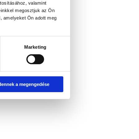
tosításához, valamint
einkkel megosztjuk az Ön
l, amelyeket Ön adott meg
er console for more information)
.
Marketing
dennek a megengedése