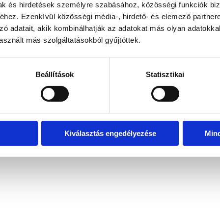
mak és hirdetések személyre szabásához, közösségi funkciók biz
hez. Ezenkívül közösségi média-, hirdető- és elemező partner
zó adatait, akik kombinálhatják az adatokat más olyan adatokka
exception has occurred
while loading
www.bicapp.hu
(see the brows
sznált más szolgáltatásokból gyűjtöttek.
Beállítások
Statisztikai
Kiválasztás engedélyezése
Min