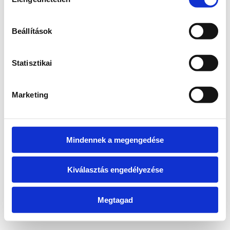
kiválasztása
information)
.
Beállítások
Statisztikai
Marketing
Mindennek a megengedése
Kiválasztás engedélyezése
Megtagad