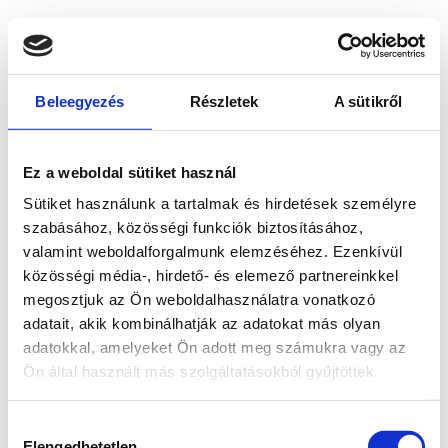
Beleegyezés
Részletek
A sütikről
Ez a weboldal sütiket használ
Sütiket használunk a tartalmak és hirdetések személyre
szabásához, közösségi funkciók biztosításához,
valamint weboldalforgalmunk elemzéséhez. Ezenkívül
közösségi média-, hirdető- és elemező partnereinkkel
megosztjuk az Ön weboldalhasználatra vonatkozó
adatait, akik kombinálhatják az adatokat más olyan
adatokkal, amelyeket Ön adott meg számukra vagy az
Ön által használt más szolgáltatásokból gyűjtöttek.
Application error: a client-side exception has occurred
while
Hozzájárulás
loading
www.bicapp.hu
(see the browser console for more
Elengedhetetlen