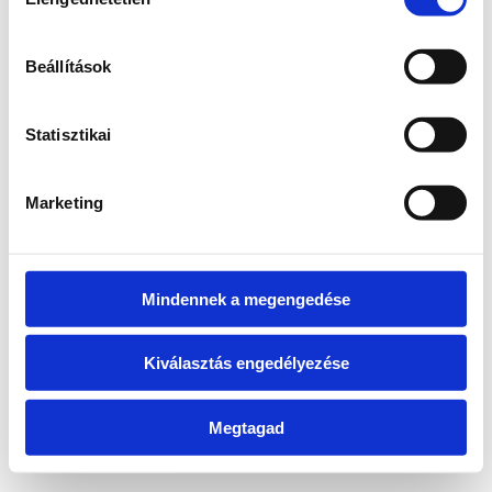
kiválasztása
information)
.
Beállítások
Statisztikai
Marketing
Mindennek a megengedése
Kiválasztás engedélyezése
Megtagad