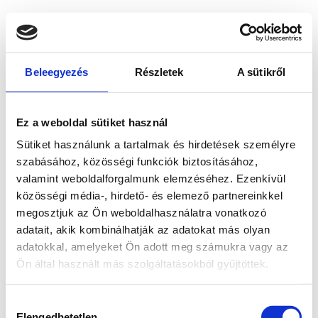
Beleegyezés
Részletek
A sütikről
Ez a weboldal sütiket használ
Sütiket használunk a tartalmak és hirdetések személyre
szabásához, közösségi funkciók biztosításához,
valamint weboldalforgalmunk elemzéséhez. Ezenkívül
közösségi média-, hirdető- és elemező partnereinkkel
megosztjuk az Ön weboldalhasználatra vonatkozó
adatait, akik kombinálhatják az adatokat más olyan
adatokkal, amelyeket Ön adott meg számukra vagy az
Ön által használt más szolgáltatásokból gyűjtöttek.
Application error: a client-side exception has occurred
while
Hozzájárulás
loading
www.bicapp.hu
(see the browser console for more
Elengedhetetlen