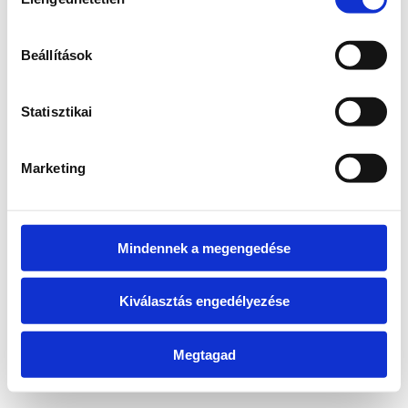
kiválasztása
information)
.
Beállítások
Statisztikai
Marketing
Mindennek a megengedése
Kiválasztás engedélyezése
Megtagad