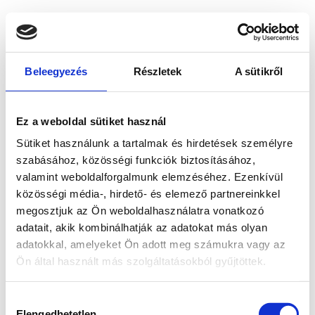
Beleegyezés
Részletek
A sütikről
Ez a weboldal sütiket használ
Sütiket használunk a tartalmak és hirdetések személyre
szabásához, közösségi funkciók biztosításához,
valamint weboldalforgalmunk elemzéséhez. Ezenkívül
közösségi média-, hirdető- és elemező partnereinkkel
megosztjuk az Ön weboldalhasználatra vonatkozó
adatait, akik kombinálhatják az adatokat más olyan
adatokkal, amelyeket Ön adott meg számukra vagy az
Ön által használt más szolgáltatásokból gyűjtöttek.
Application error: a client-side exception has occurred
while
Hozzájárulás
loading
www.bicapp.hu
(see the browser console for more
Elengedhetetlen