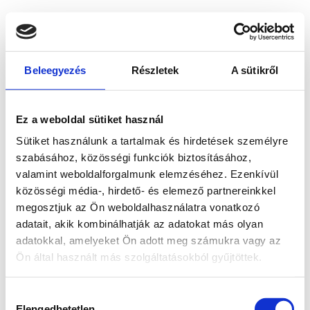
Beleegyezés
Részletek
A sütikről
Ez a weboldal sütiket használ
Sütiket használunk a tartalmak és hirdetések személyre
szabásához, közösségi funkciók biztosításához,
valamint weboldalforgalmunk elemzéséhez. Ezenkívül
közösségi média-, hirdető- és elemező partnereinkkel
megosztjuk az Ön weboldalhasználatra vonatkozó
adatait, akik kombinálhatják az adatokat más olyan
adatokkal, amelyeket Ön adott meg számukra vagy az
Ön által használt más szolgáltatásokból gyűjtöttek.
Application error: a client-side exception has occurred
while
Hozzájárulás
loading
www.bicapp.hu
(see the browser console for more
Elengedhetetlen