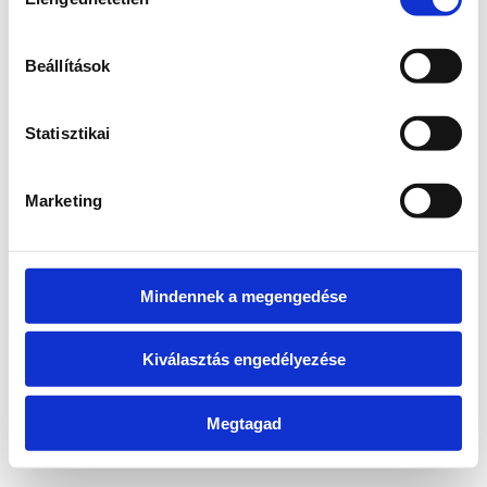
kiválasztása
information)
.
Beállítások
Statisztikai
Marketing
Mindennek a megengedése
Kiválasztás engedélyezése
Megtagad