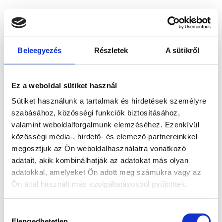
Beleegyezés
Részletek
A sütikről
Ez a weboldal sütiket használ
Sütiket használunk a tartalmak és hirdetések személyre
szabásához, közösségi funkciók biztosításához,
valamint weboldalforgalmunk elemzéséhez. Ezenkívül
közösségi média-, hirdető- és elemező partnereinkkel
megosztjuk az Ön weboldalhasználatra vonatkozó
adatait, akik kombinálhatják az adatokat más olyan
adatokkal, amelyeket Ön adott meg számukra vagy az
Ön által használt más szolgáltatásokból gyűjtöttek.
Application error: a client-side exception has occurred
while
Hozzájárulás
loading
www.bicapp.hu
(see the browser console for more
Elengedhetetlen