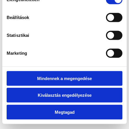
kiválasztása
information)
.
Beállítások
Statisztikai
Marketing
Mindennek a megengedése
Kiválasztás engedélyezése
Megtagad