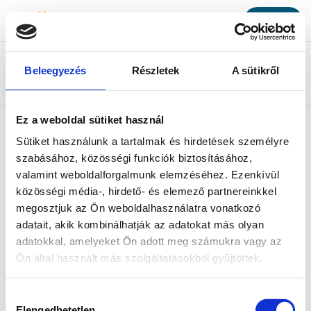
Login
Open
Navigation
MapLibre
|
© OpenMapTiles
© OpenStreetMap contributors
Bicapp
Entire rou
Beleegyezés
Részletek
A sütikről
POIs
Filter
Discover the POIs
Ez a weboldal sütiket használ
Sütiket használunk a tartalmak és hirdetések személyre
szabásához, közösségi funkciók biztosításához,
Látnivaló
Info, bringás
Vendéglátóhely
Szállás
infrastruktúra
valamint weboldalforgalmunk elemzéséhez. Ezenkívül
közösségi média-, hirdető- és elemező partnereinkkel
Kastély
megosztjuk az Ön weboldalhasználatra vonatkozó
Remove
adatait, akik kombinálhatják az adatokat más olyan
Result 1 - 20. of (78
adatokkal, amelyeket Ön adott meg számukra vagy az
Ön által használt más szolgáltatásokból gyűjtöttek.
Hozzájárulás
Elengedhetetlen