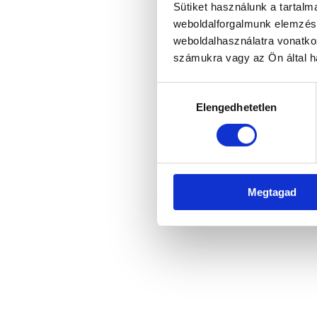
Sütiket használunk a tartal
weboldalforgalmunk elemzésé
weboldalhasználatra vonatko
Application error: a client-side 
számukra vagy az Ön által ha
Hozzájárulás
Elengedhetetlen
kiválasztása
Megtagad