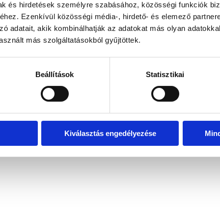
mak és hirdetések személyre szabásához, közösségi funkciók biz
hez. Ezenkívül közösségi média-, hirdető- és elemező partner
zó adatait, akik kombinálhatják az adatokat más olyan adatokka
exception has occurred
while loading
www.bicapp.hu
(see the brows
sznált más szolgáltatásokból gyűjtöttek.
Beállítások
Statisztikai
Kiválasztás engedélyezése
Min