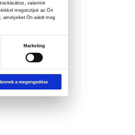
tosításához, valamint
einkkel megosztjuk az Ön
l, amelyeket Ön adott meg
er console for more information)
.
Marketing
dennek a megengedése