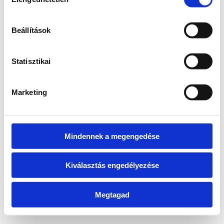
kiválasztása
information)
.
Beállítások
Statisztikai
Marketing
Mindennek a megengedése
Kiválasztás engedélyezése
Megtagad