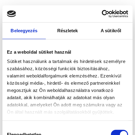
Beleegyezés
Részletek
A sütikről
Ez a weboldal sütiket használ
Sütiket használunk a tartalmak és hirdetések személyre
szabásához, közösségi funkciók biztosításához,
valamint weboldalforgalmunk elemzéséhez. Ezenkívül
közösségi média-, hirdető- és elemező partnereinkkel
megosztjuk az Ön weboldalhasználatra vonatkozó
adatait, akik kombinálhatják az adatokat más olyan
adatokkal, amelyeket Ön adott meg számukra vagy az
Ön által használt más szolgáltatásokból gyűjtöttek.
Application error: a client-side exception has occurred
while
Hozzájárulás
loading
www.bicapp.hu
(see the browser console for more
Elengedhetetlen