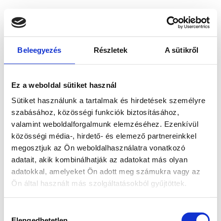
Beleegyezés
Részletek
A sütikről
Ez a weboldal sütiket használ
Sütiket használunk a tartalmak és hirdetések személyre
szabásához, közösségi funkciók biztosításához,
valamint weboldalforgalmunk elemzéséhez. Ezenkívül
közösségi média-, hirdető- és elemező partnereinkkel
megosztjuk az Ön weboldalhasználatra vonatkozó
adatait, akik kombinálhatják az adatokat más olyan
adatokkal, amelyeket Ön adott meg számukra vagy az
Ön által használt más szolgáltatásokból gyűjtöttek.
Application error: a client-side exception has occurred
while
Hozzájárulás
loading
www.bicapp.hu
(see the browser console for more
Elengedhetetlen