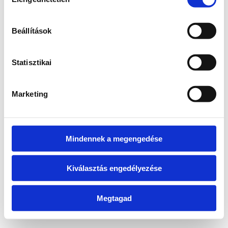
kiválasztása
information)
.
Beállítások
Statisztikai
Marketing
Mindennek a megengedése
Kiválasztás engedélyezése
Megtagad