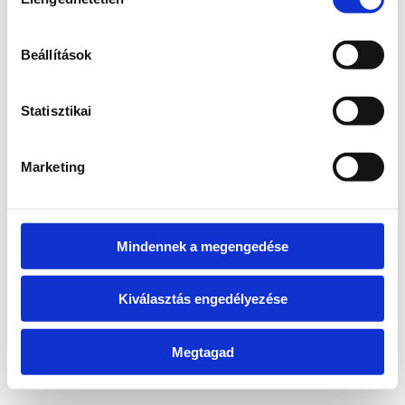
kiválasztása
information)
.
Beállítások
Statisztikai
Marketing
Mindennek a megengedése
Kiválasztás engedélyezése
Megtagad