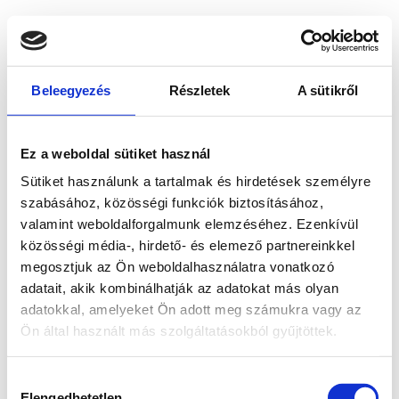
Beleegyezés
Részletek
A sütikről
Ez a weboldal sütiket használ
Sütiket használunk a tartalmak és hirdetések személyre
szabásához, közösségi funkciók biztosításához,
valamint weboldalforgalmunk elemzéséhez. Ezenkívül
közösségi média-, hirdető- és elemező partnereinkkel
megosztjuk az Ön weboldalhasználatra vonatkozó
adatait, akik kombinálhatják az adatokat más olyan
adatokkal, amelyeket Ön adott meg számukra vagy az
Ön által használt más szolgáltatásokból gyűjtöttek.
Application error: a client-side exception has occurred
while
Hozzájárulás
loading
www.bicapp.hu
(see the browser console for more
Elengedhetetlen