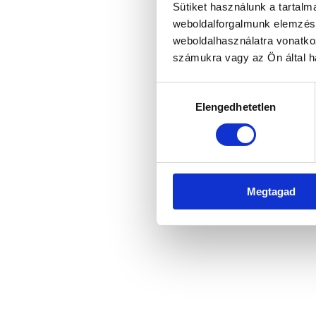
Sütiket használunk a tartal
weboldalforgalmunk elemzésé
weboldalhasználatra vonatko
Application error: a client-side 
számukra vagy az Ön által ha
Hozzájárulás
Elengedhetetlen
kiválasztása
Megtagad