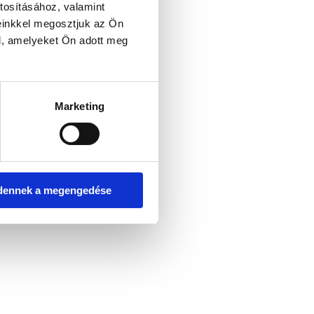
tosításához, valamint
einkkel megosztjuk az Ön
l, amelyeket Ön adott meg
er console for more information)
.
Marketing
dennek a megengedése