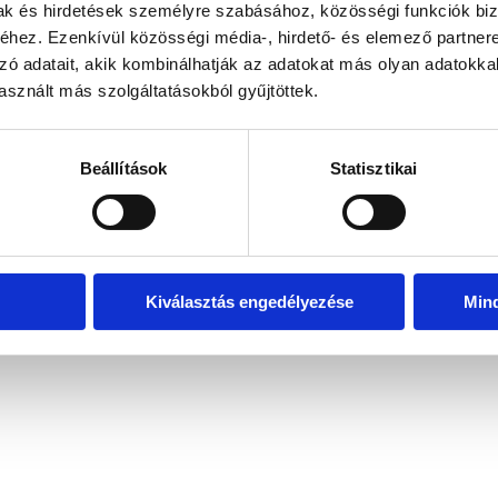
mak és hirdetések személyre szabásához, közösségi funkciók biz
hez. Ezenkívül közösségi média-, hirdető- és elemező partner
zó adatait, akik kombinálhatják az adatokat más olyan adatokka
exception has occurred
while loading
www.bicapp.hu
(see the brows
sznált más szolgáltatásokból gyűjtöttek.
Beállítások
Statisztikai
Kiválasztás engedélyezése
Min