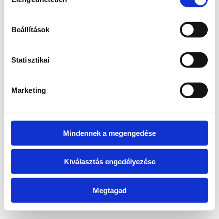
kiválasztása
information)
.
Beállítások
Statisztikai
Marketing
Mindennek a megengedése
Kiválasztás engedélyezése
Megtagad