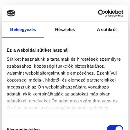
Beleegyezés
Részletek
A sütikről
Ez a weboldal sütiket használ
Sütiket használunk a tartalmak és hirdetések személyre
szabásához, közösségi funkciók biztosításához,
valamint weboldalforgalmunk elemzéséhez. Ezenkívül
közösségi média-, hirdető- és elemező partnereinkkel
megosztjuk az Ön weboldalhasználatra vonatkozó
adatait, akik kombinálhatják az adatokat más olyan
adatokkal, amelyeket Ön adott meg számukra vagy az
Ön által használt más szolgáltatásokból gyűjtöttek.
Application error: a client-side exception has occurred
while
Hozzájárulás
loading
www.bicapp.hu
(see the browser console for more
Elengedhetetlen