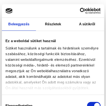
Beleegyezés
Részletek
A sütikről
Ez a weboldal sütiket használ
Sütiket használunk a tartalmak és hirdetések személyre
szabásához, közösségi funkciók biztosításához,
valamint weboldalforgalmunk elemzéséhez. Ezenkívül
közösségi média-, hirdető- és elemező partnereinkkel
megosztjuk az Ön weboldalhasználatra vonatkozó
adatait, akik kombinálhatják az adatokat más olyan
adatokkal, amelyeket Ön adott meg számukra vagy az
Ön által használt más szolgáltatásokból gyűjtöttek.
Application error: a client-side exception has occurred
while
Hozzájárulás
loading
www.bicapp.hu
(see the browser console for more
Elengedhetetlen