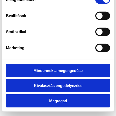
kiválasztása
information)
.
Beállítások
Statisztikai
Marketing
Mindennek a megengedése
Kiválasztás engedélyezése
Megtagad