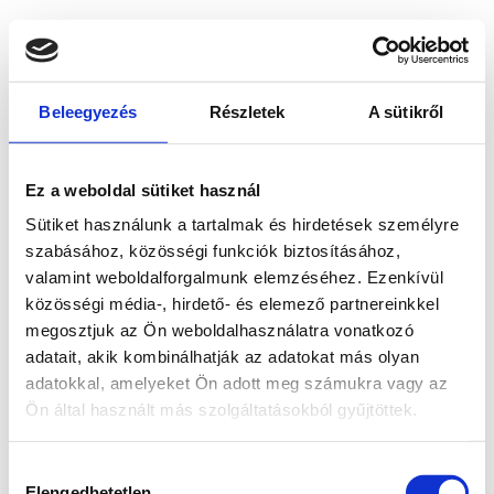
Beleegyezés
Részletek
A sütikről
Ez a weboldal sütiket használ
Sütiket használunk a tartalmak és hirdetések személyre
szabásához, közösségi funkciók biztosításához,
valamint weboldalforgalmunk elemzéséhez. Ezenkívül
közösségi média-, hirdető- és elemező partnereinkkel
megosztjuk az Ön weboldalhasználatra vonatkozó
adatait, akik kombinálhatják az adatokat más olyan
adatokkal, amelyeket Ön adott meg számukra vagy az
Ön által használt más szolgáltatásokból gyűjtöttek.
Application error: a client-side exception has occurred
while
Hozzájárulás
loading
www.bicapp.hu
(see the browser console for more
Elengedhetetlen