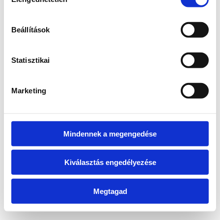
kiválasztása
information)
.
Beállítások
Statisztikai
Marketing
Mindennek a megengedése
Kiválasztás engedélyezése
Megtagad