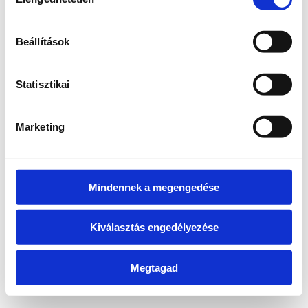
kiválasztása
information)
.
Beállítások
Statisztikai
Marketing
Mindennek a megengedése
Kiválasztás engedélyezése
Megtagad