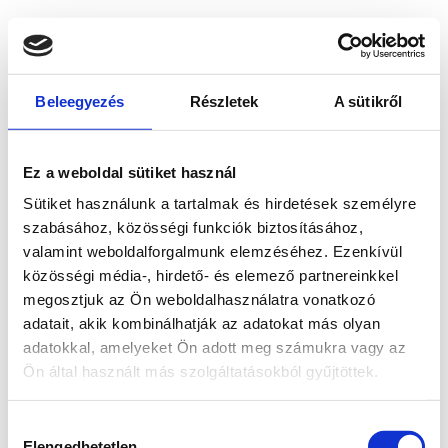
Beleegyezés
Részletek
A sütikről
Ez a weboldal sütiket használ
Sütiket használunk a tartalmak és hirdetések személyre
szabásához, közösségi funkciók biztosításához,
valamint weboldalforgalmunk elemzéséhez. Ezenkívül
közösségi média-, hirdető- és elemező partnereinkkel
megosztjuk az Ön weboldalhasználatra vonatkozó
adatait, akik kombinálhatják az adatokat más olyan
adatokkal, amelyeket Ön adott meg számukra vagy az
Ön által használt más szolgáltatásokból gyűjtöttek.
Application error: a client-side exception has occurred
while
Hozzájárulás
loading
www.bicapp.hu
(see the browser console for more
Elengedhetetlen