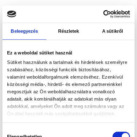
Beleegyezés
Részletek
A sütikről
Ez a weboldal sütiket használ
Sütiket használunk a tartalmak és hirdetések személyre
szabásához, közösségi funkciók biztosításához,
valamint weboldalforgalmunk elemzéséhez. Ezenkívül
közösségi média-, hirdető- és elemező partnereinkkel
megosztjuk az Ön weboldalhasználatra vonatkozó
adatait, akik kombinálhatják az adatokat más olyan
adatokkal, amelyeket Ön adott meg számukra vagy az
Ön által használt más szolgáltatásokból gyűjtöttek.
Application error: a client-side exception has occurred
while
Hozzájárulás
loading
www.bicapp.hu
(see the browser console for more
Elengedhetetlen