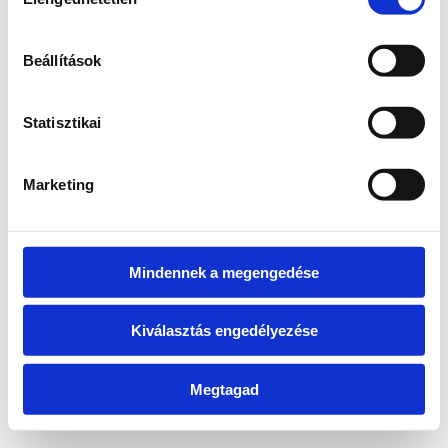
kiválasztása
information)
.
Beállítások
Statisztikai
Marketing
Mindennek a megengedése
Kiválasztás engedélyezése
Megtagad