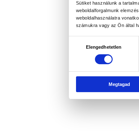
Sütiket használunk a tartal
weboldalforgalmunk elemzésé
weboldalhasználatra vonatko
Application error: a client-side 
számukra vagy az Ön által ha
Hozzájárulás
Elengedhetetlen
kiválasztása
Megtagad