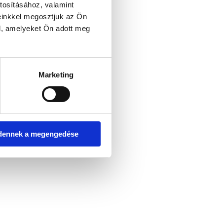
tosításához, valamint
einkkel megosztjuk az Ön
l, amelyeket Ön adott meg
er console for more information)
.
Marketing
dennek a megengedése