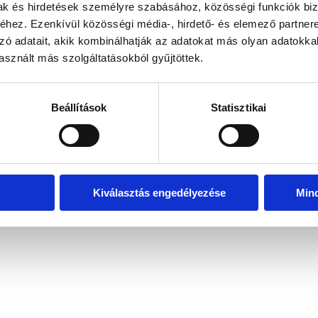
mak és hirdetések személyre szabásához, közösségi funkciók biz
hez. Ezenkívül közösségi média-, hirdető- és elemező partner
zó adatait, akik kombinálhatják az adatokat más olyan adatokka
exception has occurred
while loading
www.bicapp.hu
(see the brows
sznált más szolgáltatásokból gyűjtöttek.
Beállítások
Statisztikai
Kiválasztás engedélyezése
Min