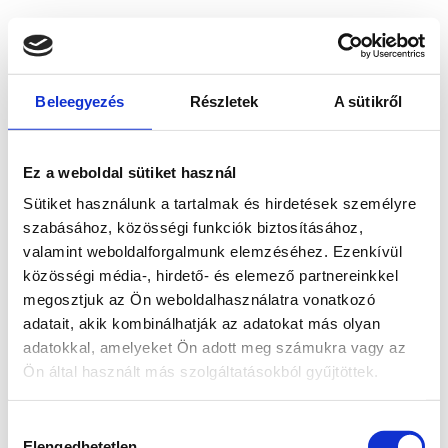
Beleegyezés
Részletek
A sütikről
Ez a weboldal sütiket használ
Sütiket használunk a tartalmak és hirdetések személyre
szabásához, közösségi funkciók biztosításához,
valamint weboldalforgalmunk elemzéséhez. Ezenkívül
közösségi média-, hirdető- és elemező partnereinkkel
megosztjuk az Ön weboldalhasználatra vonatkozó
adatait, akik kombinálhatják az adatokat más olyan
adatokkal, amelyeket Ön adott meg számukra vagy az
Ön által használt más szolgáltatásokból gyűjtöttek.
Application error: a client-side exception has occurred
while
Hozzájárulás
loading
www.bicapp.hu
(see the browser console for more
Elengedhetetlen