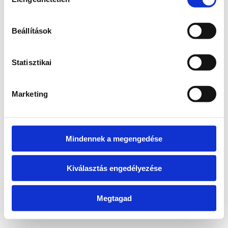
kiválasztása
information)
.
Beállítások
Statisztikai
Marketing
Mindennek a megengedése
Kiválasztás engedélyezése
Megtagad