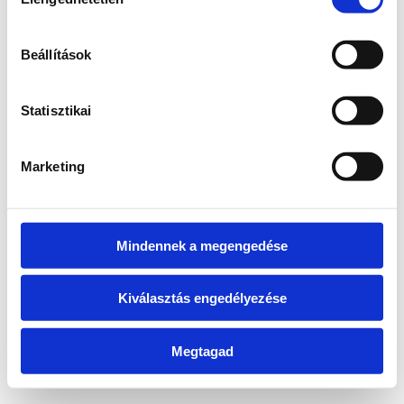
kiválasztása
information)
.
Beállítások
Statisztikai
Marketing
Mindennek a megengedése
Kiválasztás engedélyezése
Megtagad