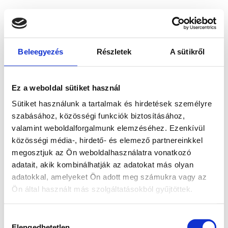
Beleegyezés
Részletek
A sütikről
Ez a weboldal sütiket használ
Sütiket használunk a tartalmak és hirdetések személyre
szabásához, közösségi funkciók biztosításához,
valamint weboldalforgalmunk elemzéséhez. Ezenkívül
közösségi média-, hirdető- és elemező partnereinkkel
megosztjuk az Ön weboldalhasználatra vonatkozó
adatait, akik kombinálhatják az adatokat más olyan
adatokkal, amelyeket Ön adott meg számukra vagy az
Ön által használt más szolgáltatásokból gyűjtöttek.
Application error: a client-side exception has occurred
while
Hozzájárulás
loading
www.bicapp.hu
(see the browser console for more
Elengedhetetlen