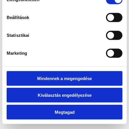
kiválasztása
information)
.
Beállítások
Statisztikai
Marketing
Mindennek a megengedése
Kiválasztás engedélyezése
Megtagad