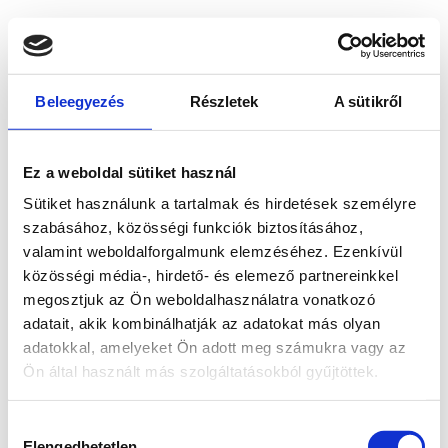
Beleegyezés
Részletek
A sütikről
Ez a weboldal sütiket használ
Sütiket használunk a tartalmak és hirdetések személyre
szabásához, közösségi funkciók biztosításához,
valamint weboldalforgalmunk elemzéséhez. Ezenkívül
közösségi média-, hirdető- és elemező partnereinkkel
megosztjuk az Ön weboldalhasználatra vonatkozó
adatait, akik kombinálhatják az adatokat más olyan
adatokkal, amelyeket Ön adott meg számukra vagy az
Ön által használt más szolgáltatásokból gyűjtöttek.
Application error: a client-side exception has occurred
while
Hozzájárulás
loading
www.bicapp.hu
(see the browser console for more
Elengedhetetlen