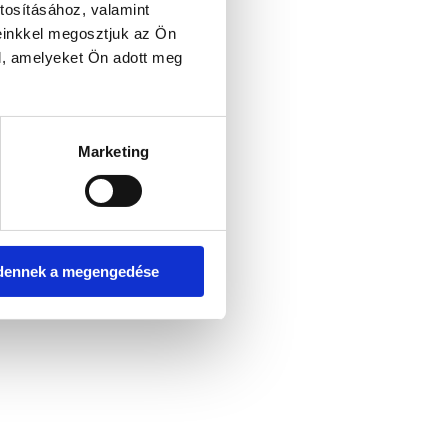
tosításához, valamint
einkkel megosztjuk az Ön
l, amelyeket Ön adott meg
er console for more information)
.
Marketing
dennek a megengedése