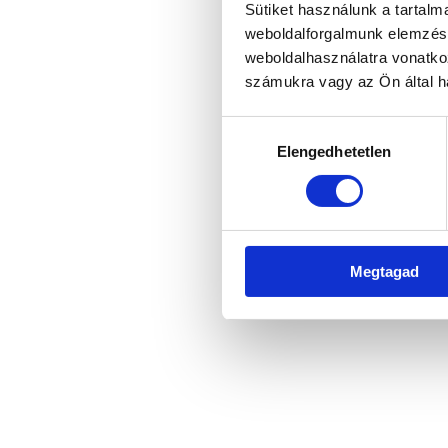
Sütiket használunk a tartal
weboldalforgalmunk elemzésé
weboldalhasználatra vonatko
Application error: a client-side 
számukra vagy az Ön által ha
Hozzájárulás
Elengedhetetlen
kiválasztása
Megtagad