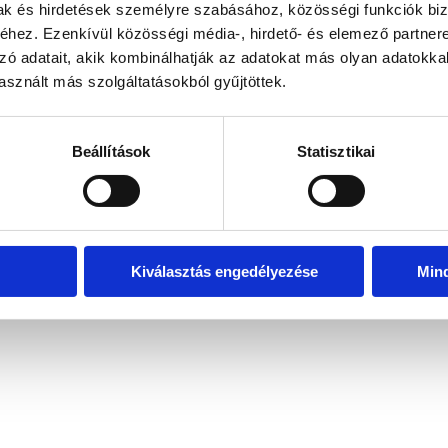
mak és hirdetések személyre szabásához, közösségi funkciók biz
hez. Ezenkívül közösségi média-, hirdető- és elemező partner
zó adatait, akik kombinálhatják az adatokat más olyan adatokka
exception has occurred
while loading
www.bicapp.hu
(see the brows
sznált más szolgáltatásokból gyűjtöttek.
Beállítások
Statisztikai
Kiválasztás engedélyezése
Min