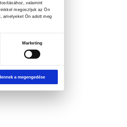
tosításához, valamint
einkkel megosztjuk az Ön
l, amelyeket Ön adott meg
er console for more information)
.
Marketing
dennek a megengedése