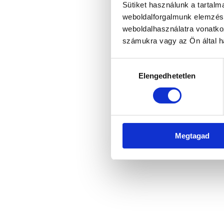
Sütiket használunk a tartal
weboldalforgalmunk elemzésé
weboldalhasználatra vonatko
Application error: a client-side 
számukra vagy az Ön által ha
Hozzájárulás
Elengedhetetlen
kiválasztása
Megtagad