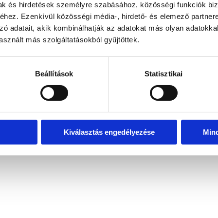
mak és hirdetések személyre szabásához, közösségi funkciók biz
hez. Ezenkívül közösségi média-, hirdető- és elemező partner
zó adatait, akik kombinálhatják az adatokat más olyan adatokka
exception has occurred
while loading
www.bicapp.hu
(see the brows
sznált más szolgáltatásokból gyűjtöttek.
Beállítások
Statisztikai
Kiválasztás engedélyezése
Min