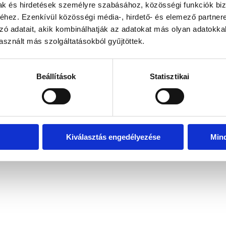
mak és hirdetések személyre szabásához, közösségi funkciók biz
hez. Ezenkívül közösségi média-, hirdető- és elemező partner
zó adatait, akik kombinálhatják az adatokat más olyan adatokka
exception has occurred
while loading
www.bicapp.hu
(see the brows
sznált más szolgáltatásokból gyűjtöttek.
Beállítások
Statisztikai
Kiválasztás engedélyezése
Min