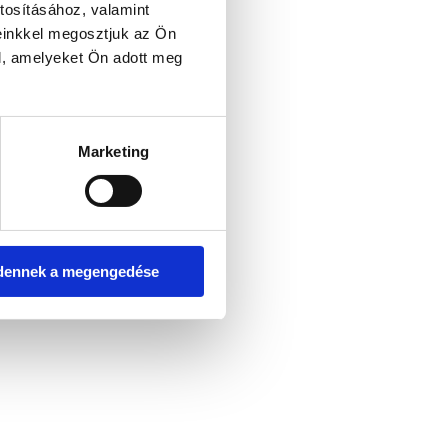
tosításához, valamint
einkkel megosztjuk az Ön
l, amelyeket Ön adott meg
er console for more information)
.
Marketing
dennek a megengedése