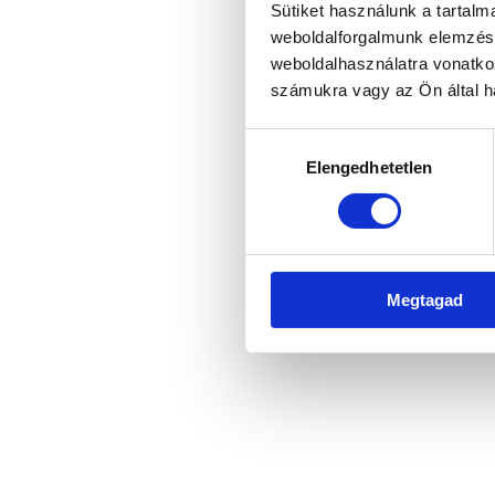
Sütiket használunk a tartal
weboldalforgalmunk elemzésé
weboldalhasználatra vonatko
Application error: a client-side 
számukra vagy az Ön által ha
Hozzájárulás
Elengedhetetlen
kiválasztása
Megtagad