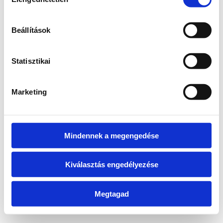
kiválasztása
information)
.
Beállítások
Statisztikai
Marketing
Mindennek a megengedése
Kiválasztás engedélyezése
Megtagad