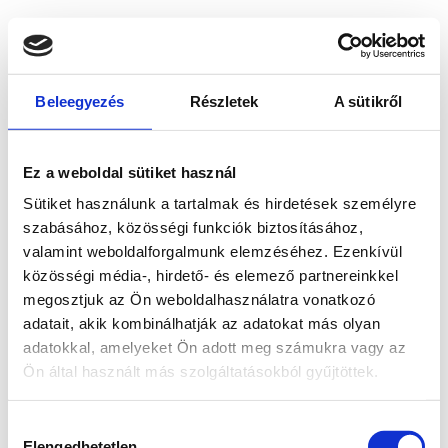
Beleegyezés
Részletek
A sütikről
Ez a weboldal sütiket használ
Sütiket használunk a tartalmak és hirdetések személyre
szabásához, közösségi funkciók biztosításához,
valamint weboldalforgalmunk elemzéséhez. Ezenkívül
közösségi média-, hirdető- és elemező partnereinkkel
megosztjuk az Ön weboldalhasználatra vonatkozó
adatait, akik kombinálhatják az adatokat más olyan
adatokkal, amelyeket Ön adott meg számukra vagy az
Ön által használt más szolgáltatásokból gyűjtöttek.
Application error: a client-side exception has occurred
while
Hozzájárulás
loading
www.bicapp.hu
(see the browser console for more
Elengedhetetlen