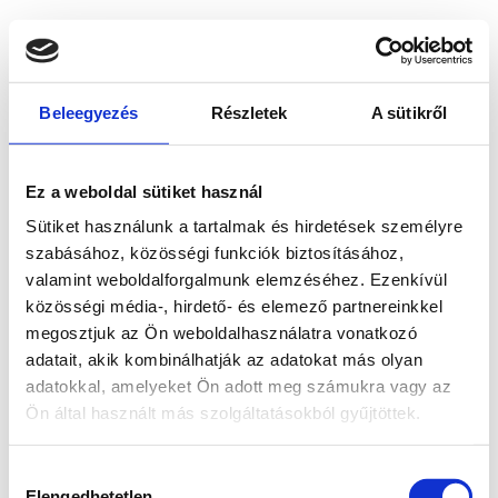
Beleegyezés
Részletek
A sütikről
Ez a weboldal sütiket használ
Sütiket használunk a tartalmak és hirdetések személyre
szabásához, közösségi funkciók biztosításához,
valamint weboldalforgalmunk elemzéséhez. Ezenkívül
közösségi média-, hirdető- és elemező partnereinkkel
megosztjuk az Ön weboldalhasználatra vonatkozó
adatait, akik kombinálhatják az adatokat más olyan
adatokkal, amelyeket Ön adott meg számukra vagy az
Ön által használt más szolgáltatásokból gyűjtöttek.
Application error: a client-side exception has occurred
while
Hozzájárulás
loading
www.bicapp.hu
(see the browser console for more
Elengedhetetlen