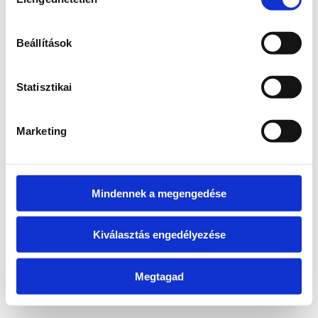
kiválasztása
information)
.
Beállítások
Statisztikai
Marketing
Mindennek a megengedése
Kiválasztás engedélyezése
Megtagad