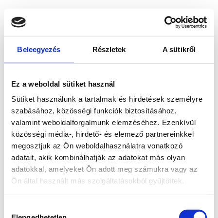
Beleegyezés
Részletek
A sütikről
Ez a weboldal sütiket használ
Sütiket használunk a tartalmak és hirdetések személyre
szabásához, közösségi funkciók biztosításához,
valamint weboldalforgalmunk elemzéséhez. Ezenkívül
közösségi média-, hirdető- és elemező partnereinkkel
megosztjuk az Ön weboldalhasználatra vonatkozó
adatait, akik kombinálhatják az adatokat más olyan
adatokkal, amelyeket Ön adott meg számukra vagy az
Ön által használt más szolgáltatásokból gyűjtöttek.
Application error: a client-side exception has occurred
while
Hozzájárulás
loading
www.bicapp.hu
(see the browser console for more
Elengedhetetlen