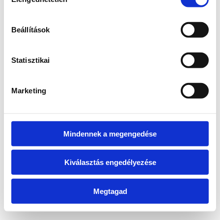
kiválasztása
information)
.
Beállítások
Statisztikai
Marketing
Mindennek a megengedése
Kiválasztás engedélyezése
Megtagad