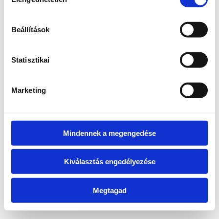
kiválasztása
information)
.
Beállítások
Statisztikai
Marketing
Mindennek a megengedése
Kiválasztás engedélyezése
Megtagad