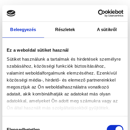
Beleegyezés
Részletek
A sütikről
Ez a weboldal sütiket használ
Sütiket használunk a tartalmak és hirdetések személyre
szabásához, közösségi funkciók biztosításához,
valamint weboldalforgalmunk elemzéséhez. Ezenkívül
közösségi média-, hirdető- és elemező partnereinkkel
megosztjuk az Ön weboldalhasználatra vonatkozó
adatait, akik kombinálhatják az adatokat más olyan
adatokkal, amelyeket Ön adott meg számukra vagy az
Ön által használt más szolgáltatásokból gyűjtöttek.
Application error: a client-side exception has occurred
while
Hozzájárulás
loading
www.bicapp.hu
(see the browser console for more
Elengedhetetlen