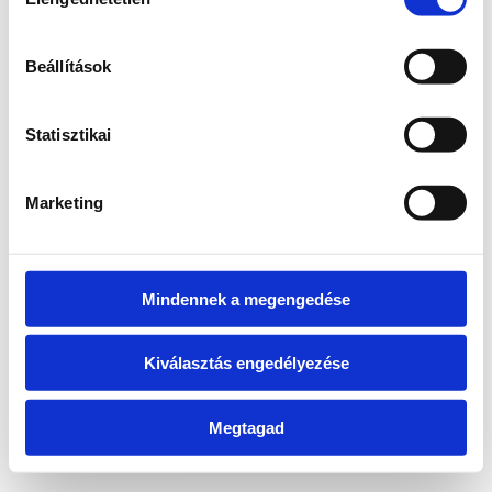
kiválasztása
information)
.
Beállítások
Statisztikai
Marketing
Mindennek a megengedése
Kiválasztás engedélyezése
Megtagad