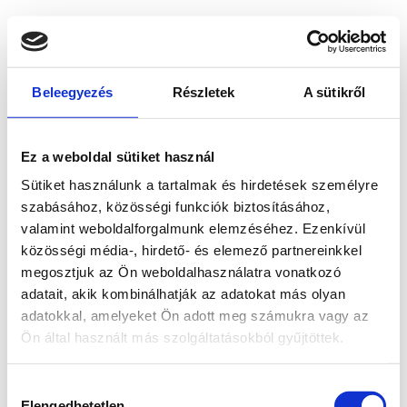
Beleegyezés
Részletek
A sütikről
Ez a weboldal sütiket használ
Sütiket használunk a tartalmak és hirdetések személyre
szabásához, közösségi funkciók biztosításához,
valamint weboldalforgalmunk elemzéséhez. Ezenkívül
közösségi média-, hirdető- és elemező partnereinkkel
megosztjuk az Ön weboldalhasználatra vonatkozó
adatait, akik kombinálhatják az adatokat más olyan
adatokkal, amelyeket Ön adott meg számukra vagy az
Ön által használt más szolgáltatásokból gyűjtöttek.
Application error: a client-side exception has occurred
while
Hozzájárulás
loading
www.bicapp.hu
(see the browser console for more
Elengedhetetlen