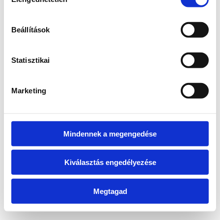
kiválasztása
information)
.
Beállítások
Statisztikai
Marketing
Mindennek a megengedése
Kiválasztás engedélyezése
Megtagad