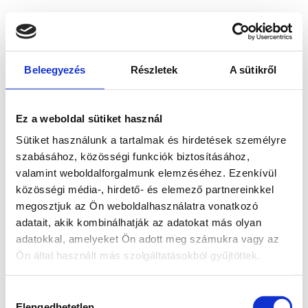
Beleegyezés
Részletek
A sütikről
Ez a weboldal sütiket használ
Sütiket használunk a tartalmak és hirdetések személyre
szabásához, közösségi funkciók biztosításához,
valamint weboldalforgalmunk elemzéséhez. Ezenkívül
közösségi média-, hirdető- és elemező partnereinkkel
megosztjuk az Ön weboldalhasználatra vonatkozó
adatait, akik kombinálhatják az adatokat más olyan
adatokkal, amelyeket Ön adott meg számukra vagy az
Ön által használt más szolgáltatásokból gyűjtöttek.
Application error: a client-side exception has occurred
while
Hozzájárulás
loading
www.bicapp.hu
(see the browser console for more
Elengedhetetlen