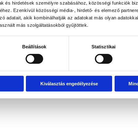
mak és hirdetések személyre szabásához, közösségi funkciók biz
hez. Ezenkívül közösségi média-, hirdető- és elemező partner
zó adatait, akik kombinálhatják az adatokat más olyan adatokka
exception has occurred
while loading
www.bicapp.hu
(see the brows
sznált más szolgáltatásokból gyűjtöttek.
Beállítások
Statisztikai
Kiválasztás engedélyezése
Min