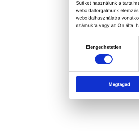
Sütiket használunk a tartal
weboldalforgalmunk elemzésé
weboldalhasználatra vonatko
Application error: a client-side 
számukra vagy az Ön által ha
Hozzájárulás
Elengedhetetlen
kiválasztása
Megtagad