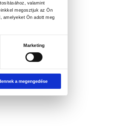
tosításához, valamint
einkkel megosztjuk az Ön
l, amelyeket Ön adott meg
er console for more information)
.
Marketing
dennek a megengedése