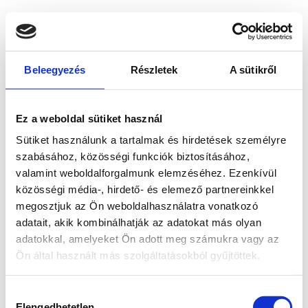
Beleegyezés
Részletek
A sütikről
Ez a weboldal sütiket használ
Sütiket használunk a tartalmak és hirdetések személyre
szabásához, közösségi funkciók biztosításához,
valamint weboldalforgalmunk elemzéséhez. Ezenkívül
közösségi média-, hirdető- és elemező partnereinkkel
megosztjuk az Ön weboldalhasználatra vonatkozó
adatait, akik kombinálhatják az adatokat más olyan
adatokkal, amelyeket Ön adott meg számukra vagy az
Ön által használt más szolgáltatásokból gyűjtöttek.
Application error: a client-side exception has occurred
while
Hozzájárulás
loading
www.bicapp.hu
(see the browser console for more
Elengedhetetlen