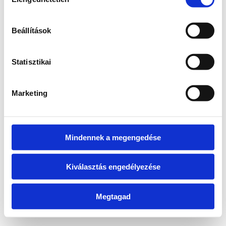
kiválasztása
information)
.
Beállítások
Statisztikai
Marketing
Mindennek a megengedése
Kiválasztás engedélyezése
Megtagad