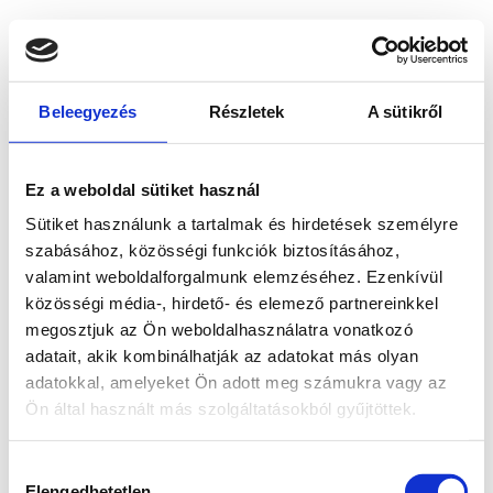
Beleegyezés
Részletek
A sütikről
Ez a weboldal sütiket használ
Sütiket használunk a tartalmak és hirdetések személyre
szabásához, közösségi funkciók biztosításához,
valamint weboldalforgalmunk elemzéséhez. Ezenkívül
közösségi média-, hirdető- és elemező partnereinkkel
megosztjuk az Ön weboldalhasználatra vonatkozó
adatait, akik kombinálhatják az adatokat más olyan
adatokkal, amelyeket Ön adott meg számukra vagy az
Ön által használt más szolgáltatásokból gyűjtöttek.
Application error: a client-side exception has occurred
while
Hozzájárulás
loading
www.bicapp.hu
(see the browser console for more
Elengedhetetlen