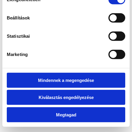
kiválasztása
information)
.
Beállítások
Statisztikai
Marketing
Mindennek a megengedése
Kiválasztás engedélyezése
Megtagad