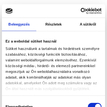
Beleegyezés
Részletek
A sütikről
Ez a weboldal sütiket használ
Sütiket használunk a tartalmak és hirdetések személyre
szabásához, közösségi funkciók biztosításához,
valamint weboldalforgalmunk elemzéséhez. Ezenkívül
közösségi média-, hirdető- és elemező partnereinkkel
megosztjuk az Ön weboldalhasználatra vonatkozó
adatait, akik kombinálhatják az adatokat más olyan
adatokkal, amelyeket Ön adott meg számukra vagy az
Ön által használt más szolgáltatásokból gyűjtöttek.
Application error: a client-side exception has occurred
while
Hozzájárulás
loading
www.bicapp.hu
(see the browser console for more
Elengedhetetlen