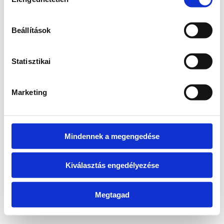
kiválasztása
information)
.
Beállítások
Statisztikai
Marketing
Mindennek a megengedése
Kiválasztás engedélyezése
Megtagad