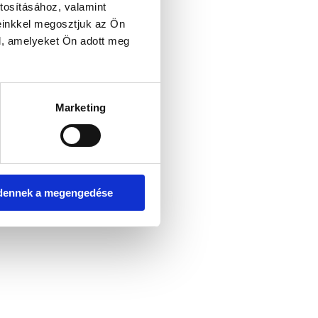
tosításához, valamint
einkkel megosztjuk az Ön
l, amelyeket Ön adott meg
er console for more information)
.
Marketing
dennek a megengedése