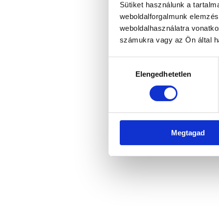
Sütiket használunk a tartal
weboldalforgalmunk elemzésé
weboldalhasználatra vonatko
Application error: a client-side 
számukra vagy az Ön által ha
Hozzájárulás
Elengedhetetlen
kiválasztása
Megtagad