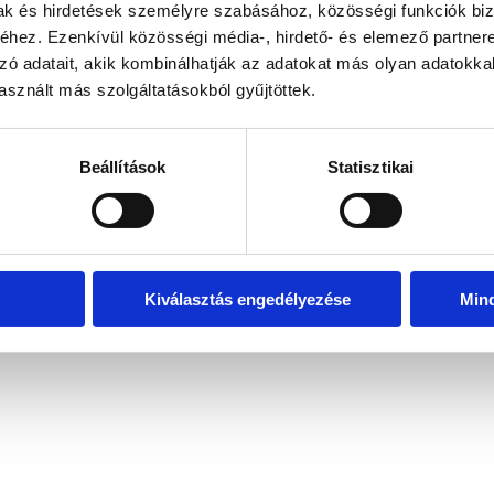
mak és hirdetések személyre szabásához, közösségi funkciók biz
hez. Ezenkívül közösségi média-, hirdető- és elemező partner
zó adatait, akik kombinálhatják az adatokat más olyan adatokka
exception has occurred
while loading
www.bicapp.hu
(see the brows
sznált más szolgáltatásokból gyűjtöttek.
Beállítások
Statisztikai
Kiválasztás engedélyezése
Min