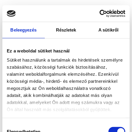
Beleegyezés
Részletek
A sütikről
Ez a weboldal sütiket használ
Sütiket használunk a tartalmak és hirdetések személyre
szabásához, közösségi funkciók biztosításához,
valamint weboldalforgalmunk elemzéséhez. Ezenkívül
közösségi média-, hirdető- és elemező partnereinkkel
megosztjuk az Ön weboldalhasználatra vonatkozó
adatait, akik kombinálhatják az adatokat más olyan
adatokkal, amelyeket Ön adott meg számukra vagy az
Ön által használt más szolgáltatásokból gyűjtöttek.
Application error: a client-side exception has occurred
while
Hozzájárulás
loading
www.bicapp.hu
(see the browser console for more
Elengedhetetlen