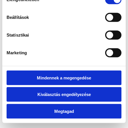
kiválasztása
information)
.
Beállítások
Statisztikai
Marketing
Mindennek a megengedése
Kiválasztás engedélyezése
Megtagad