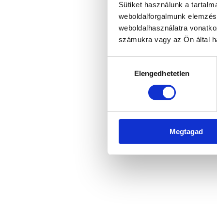
Sütiket használunk a tartal
weboldalforgalmunk elemzésé
weboldalhasználatra vonatko
Application error: a client-side 
számukra vagy az Ön által ha
Hozzájárulás
Elengedhetetlen
kiválasztása
Megtagad