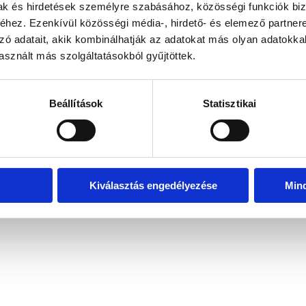
mak és hirdetések személyre szabásához, közösségi funkciók biz
hez. Ezenkívül közösségi média-, hirdető- és elemező partner
zó adatait, akik kombinálhatják az adatokat más olyan adatokka
exception has occurred
while loading
www.bicapp.hu
(see the brows
sznált más szolgáltatásokból gyűjtöttek.
Beállítások
Statisztikai
Kiválasztás engedélyezése
Min