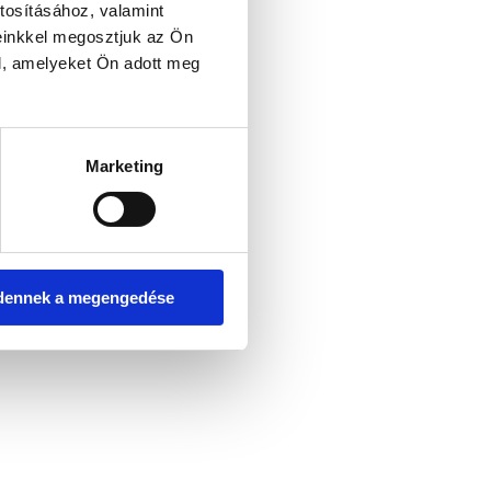
tosításához, valamint
einkkel megosztjuk az Ön
l, amelyeket Ön adott meg
er console for more information)
.
Marketing
dennek a megengedése