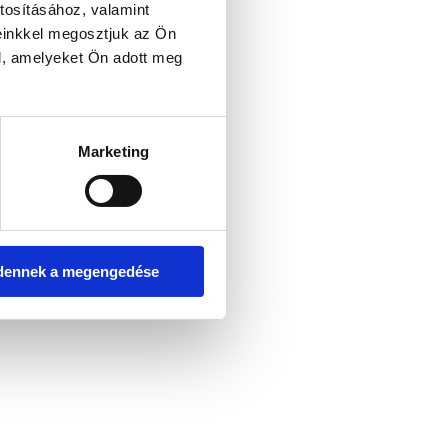
tosításához, valamint
einkkel megosztjuk az Ön
l, amelyeket Ön adott meg
er console for more information)
.
Marketing
dennek a megengedése