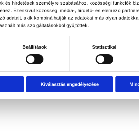
mak és hirdetések személyre szabásához, közösségi funkciók biz
hez. Ezenkívül közösségi média-, hirdető- és elemező partner
zó adatait, akik kombinálhatják az adatokat más olyan adatokka
exception has occurred
while loading
www.bicapp.hu
(see the brows
sznált más szolgáltatásokból gyűjtöttek.
Beállítások
Statisztikai
Kiválasztás engedélyezése
Min