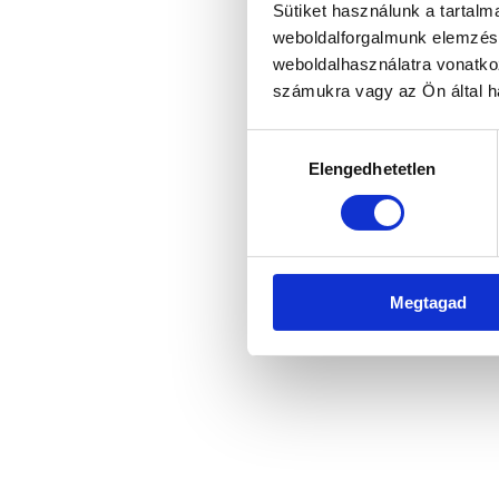
Sütiket használunk a tartal
weboldalforgalmunk elemzésé
weboldalhasználatra vonatko
Application error: a client-side 
számukra vagy az Ön által ha
Hozzájárulás
Elengedhetetlen
kiválasztása
Megtagad