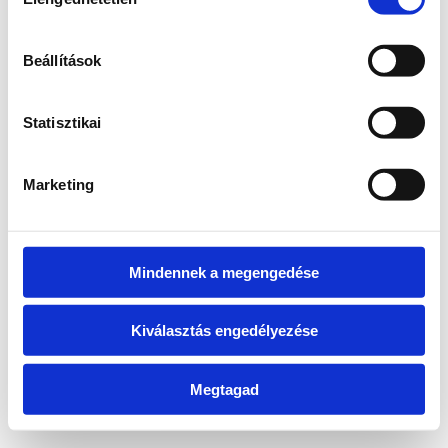
kiválasztása
information)
.
Beállítások
Statisztikai
Marketing
Mindennek a megengedése
Kiválasztás engedélyezése
Megtagad