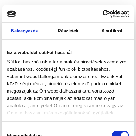
Beleegyezés
Részletek
A sütikről
Ez a weboldal sütiket használ
Sütiket használunk a tartalmak és hirdetések személyre
szabásához, közösségi funkciók biztosításához,
valamint weboldalforgalmunk elemzéséhez. Ezenkívül
közösségi média-, hirdető- és elemező partnereinkkel
megosztjuk az Ön weboldalhasználatra vonatkozó
adatait, akik kombinálhatják az adatokat más olyan
adatokkal, amelyeket Ön adott meg számukra vagy az
Ön által használt más szolgáltatásokból gyűjtöttek.
Application error: a client-side exception has occurred
while
Hozzájárulás
loading
www.bicapp.hu
(see the browser console for more
Elengedhetetlen