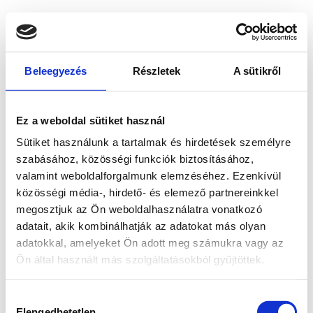
Beleegyezés
Részletek
A sütikről
Ez a weboldal sütiket használ
Sütiket használunk a tartalmak és hirdetések személyre
szabásához, közösségi funkciók biztosításához,
valamint weboldalforgalmunk elemzéséhez. Ezenkívül
közösségi média-, hirdető- és elemező partnereinkkel
megosztjuk az Ön weboldalhasználatra vonatkozó
adatait, akik kombinálhatják az adatokat más olyan
adatokkal, amelyeket Ön adott meg számukra vagy az
Ön által használt más szolgáltatásokból gyűjtöttek.
Application error: a client-side exception has occurred
while
Hozzájárulás
loading
www.bicapp.hu
(see the browser console for more
Elengedhetetlen