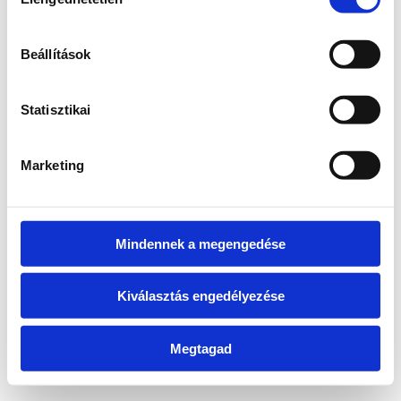
kiválasztása
information)
.
Beállítások
Statisztikai
Marketing
Mindennek a megengedése
Kiválasztás engedélyezése
Megtagad