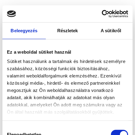
Beleegyezés
Részletek
A sütikről
Ez a weboldal sütiket használ
Sütiket használunk a tartalmak és hirdetések személyre
szabásához, közösségi funkciók biztosításához,
valamint weboldalforgalmunk elemzéséhez. Ezenkívül
közösségi média-, hirdető- és elemező partnereinkkel
megosztjuk az Ön weboldalhasználatra vonatkozó
adatait, akik kombinálhatják az adatokat más olyan
adatokkal, amelyeket Ön adott meg számukra vagy az
Ön által használt más szolgáltatásokból gyűjtöttek.
Application error: a client-side exception has occurred
while
Hozzájárulás
loading
www.bicapp.hu
(see the browser console for more
Elengedhetetlen