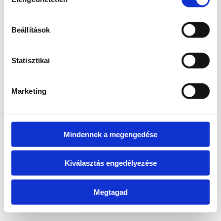
kiválasztása
information)
.
Beállítások
Statisztikai
Marketing
Mindennek a megengedése
Kiválasztás engedélyezése
Megtagad