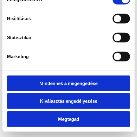
kiválasztása
information)
.
Beállítások
Statisztikai
Marketing
Mindennek a megengedése
Kiválasztás engedélyezése
Megtagad