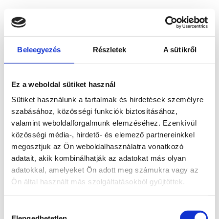
Beleegyezés
Részletek
A sütikről
Ez a weboldal sütiket használ
Sütiket használunk a tartalmak és hirdetések személyre
szabásához, közösségi funkciók biztosításához,
valamint weboldalforgalmunk elemzéséhez. Ezenkívül
közösségi média-, hirdető- és elemező partnereinkkel
megosztjuk az Ön weboldalhasználatra vonatkozó
adatait, akik kombinálhatják az adatokat más olyan
adatokkal, amelyeket Ön adott meg számukra vagy az
Ön által használt más szolgáltatásokból gyűjtöttek.
Application error: a client-side exception has occurred
while
Hozzájárulás
loading
www.bicapp.hu
(see the browser console for more
Elengedhetetlen