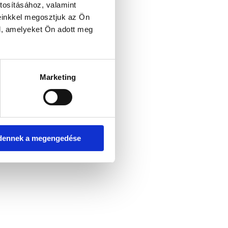
tosításához, valamint
einkkel megosztjuk az Ön
l, amelyeket Ön adott meg
er console for more information)
.
Marketing
dennek a megengedése