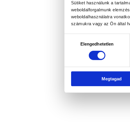
Sütiket használunk a tartal
weboldalforgalmunk elemzésé
weboldalhasználatra vonatko
Application error: a client-side 
számukra vagy az Ön által ha
Hozzájárulás
Elengedhetetlen
kiválasztása
Megtagad