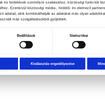
mak és hirdetések személyre szabásához, közösségi funkciók biz
hez. Ezenkívül közösségi média-, hirdető- és elemező partner
zó adatait, akik kombinálhatják az adatokat más olyan adatokka
exception has occurred
while loading
www.bicapp.hu
(see the brows
sznált más szolgáltatásokból gyűjtöttek.
Beállítások
Statisztikai
Kiválasztás engedélyezése
Min