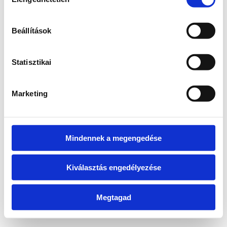
kiválasztása
information)
.
Beállítások
Statisztikai
Marketing
Mindennek a megengedése
Kiválasztás engedélyezése
Megtagad