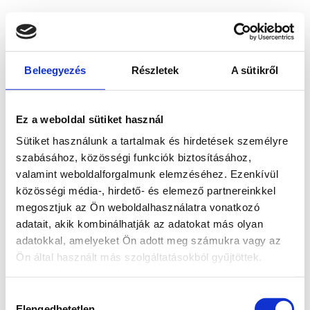
Beleegyezés
Részletek
A sütikről
Ez a weboldal sütiket használ
Sütiket használunk a tartalmak és hirdetések személyre
szabásához, közösségi funkciók biztosításához,
valamint weboldalforgalmunk elemzéséhez. Ezenkívül
közösségi média-, hirdető- és elemező partnereinkkel
megosztjuk az Ön weboldalhasználatra vonatkozó
adatait, akik kombinálhatják az adatokat más olyan
adatokkal, amelyeket Ön adott meg számukra vagy az
Ön által használt más szolgáltatásokból gyűjtöttek.
Application error: a client-side exception has occurred
while
Hozzájárulás
loading
www.bicapp.hu
(see the browser console for more
Elengedhetetlen