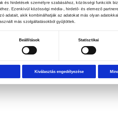
mak és hirdetések személyre szabásához, közösségi funkciók biz
hez. Ezenkívül közösségi média-, hirdető- és elemező partner
zó adatait, akik kombinálhatják az adatokat más olyan adatokka
exception has occurred
while loading
www.bicapp.hu
(see the brows
sznált más szolgáltatásokból gyűjtöttek.
Beállítások
Statisztikai
Kiválasztás engedélyezése
Min