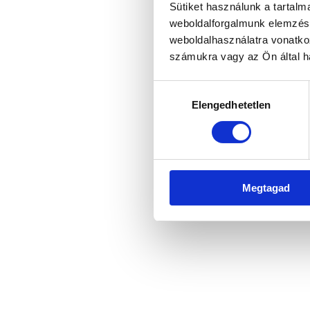
Sütiket használunk a tartal
weboldalforgalmunk elemzésé
weboldalhasználatra vonatko
Application error: a client-side 
számukra vagy az Ön által ha
Hozzájárulás
Elengedhetetlen
kiválasztása
Megtagad