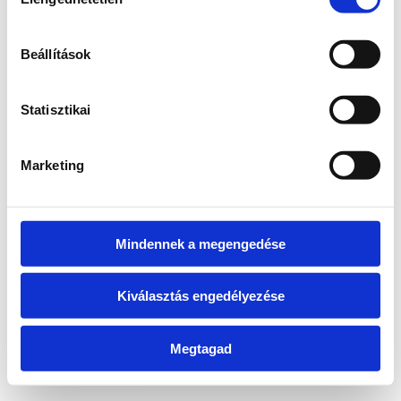
kiválasztása
information)
.
Beállítások
Statisztikai
Marketing
Mindennek a megengedése
Kiválasztás engedélyezése
Megtagad