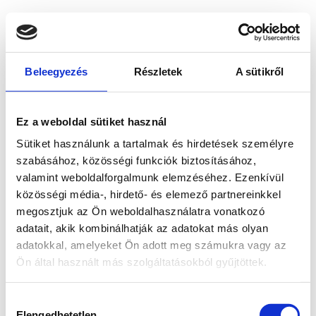
Beleegyezés
Részletek
A sütikről
Ez a weboldal sütiket használ
Sütiket használunk a tartalmak és hirdetések személyre
szabásához, közösségi funkciók biztosításához,
valamint weboldalforgalmunk elemzéséhez. Ezenkívül
közösségi média-, hirdető- és elemező partnereinkkel
megosztjuk az Ön weboldalhasználatra vonatkozó
adatait, akik kombinálhatják az adatokat más olyan
adatokkal, amelyeket Ön adott meg számukra vagy az
Ön által használt más szolgáltatásokból gyűjtöttek.
Application error: a client-side exception has occurred
while
Hozzájárulás
loading
www.bicapp.hu
(see the browser console for more
Elengedhetetlen