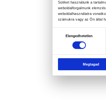
Sütiket használunk a tartal
weboldalforgalmunk elemzésé
weboldalhasználatra vonatko
Application error: a client-side 
számukra vagy az Ön által ha
Hozzájárulás
Elengedhetetlen
kiválasztása
Megtagad