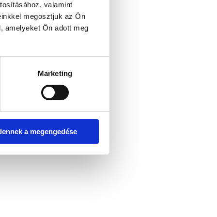
tosításához, valamint
einkkel megosztjuk az Ön
l, amelyeket Ön adott meg
er console for more information)
.
Marketing
dennek a megengedése