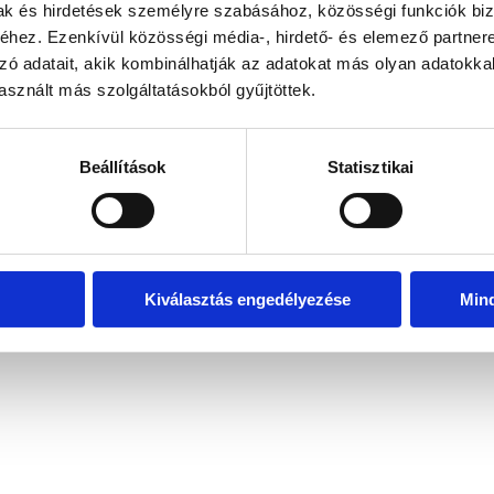
mak és hirdetések személyre szabásához, közösségi funkciók biz
hez. Ezenkívül közösségi média-, hirdető- és elemező partner
zó adatait, akik kombinálhatják az adatokat más olyan adatokka
exception has occurred
while loading
www.bicapp.hu
(see the brows
sznált más szolgáltatásokból gyűjtöttek.
Beállítások
Statisztikai
Kiválasztás engedélyezése
Min