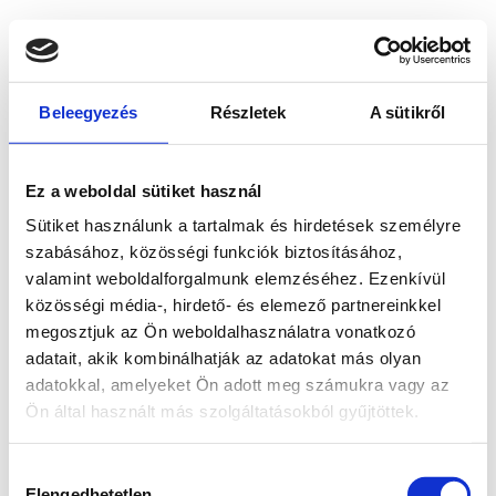
Beleegyezés
Részletek
A sütikről
Ez a weboldal sütiket használ
Sütiket használunk a tartalmak és hirdetések személyre
szabásához, közösségi funkciók biztosításához,
valamint weboldalforgalmunk elemzéséhez. Ezenkívül
közösségi média-, hirdető- és elemező partnereinkkel
megosztjuk az Ön weboldalhasználatra vonatkozó
adatait, akik kombinálhatják az adatokat más olyan
adatokkal, amelyeket Ön adott meg számukra vagy az
Ön által használt más szolgáltatásokból gyűjtöttek.
Application error: a client-side exception has occurred
while
Hozzájárulás
loading
www.bicapp.hu
(see the browser console for more
Elengedhetetlen