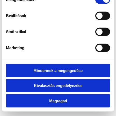
kiválasztása
information)
.
Beállítások
Statisztikai
Marketing
Mindennek a megengedése
Kiválasztás engedélyezése
Megtagad